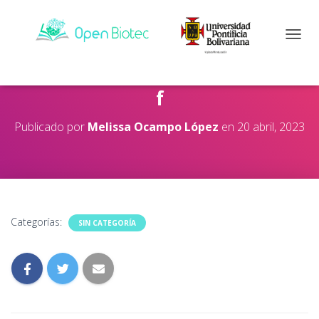
CAMBI
f
Publicado por
Melissa Ocampo López
en
20 abril, 2023
Categorías:
SIN CATEGORÍA