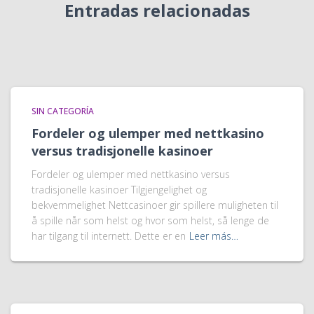
Entradas relacionadas
SIN CATEGORÍA
Fordeler og ulemper med nettkasino
versus tradisjonelle kasinoer
Fordeler og ulemper med nettkasino versus
tradisjonelle kasinoer Tilgjengelighet og
bekvemmelighet Nettcasinoer gir spillere muligheten til
å spille når som helst og hvor som helst, så lenge de
har tilgang til internett. Dette er en
Leer más…