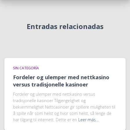
Entradas relacionadas
SIN CATEGORÍA
Fordeler og ulemper med nettkasino
versus tradisjonelle kasinoer
Fordeler og ulemper med nettkasino versus
tradisjonelle kasinoer Tilgjengelighet og
bekvemmelighet Nettcasinoer gir spillere muligheten til
å spille når som helst og hvor som helst, så lenge de
har tilgang til internett. Dette er en
Leer más…