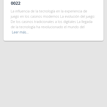
0022
La influencia de la tecnología en la experiencia de
juego en los casinos modernos La evolución del juego:
De los casinos tradicionales a los digitales La llegada
de la tecnología ha revolucionado el mundo del
Leer más…
Quiénes somos
Open Biotec es una ruta de formación virtual en biotecnología
que ayudará al cierre de brechas en la educación superior del
departamento de Antioquia.
¡Quédate con nosotros!