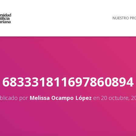
NUESTRO PR
683331811697860894
blicado por
Melissa Ocampo López
en
20 octubre, 2