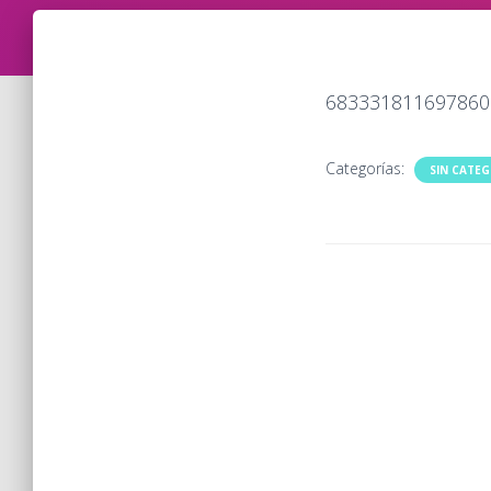
683331811697860
Categorías:
SIN CATE