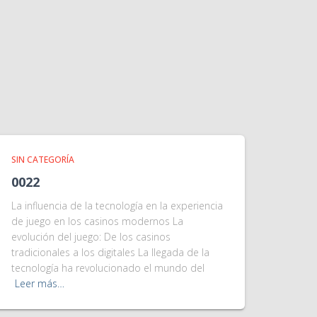
SIN CATEGORÍA
0022
La influencia de la tecnología en la experiencia
de juego en los casinos modernos La
evolución del juego: De los casinos
tradicionales a los digitales La llegada de la
tecnología ha revolucionado el mundo del
Leer más…