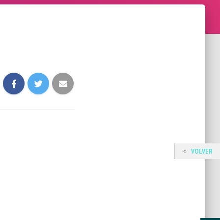
VOLVER