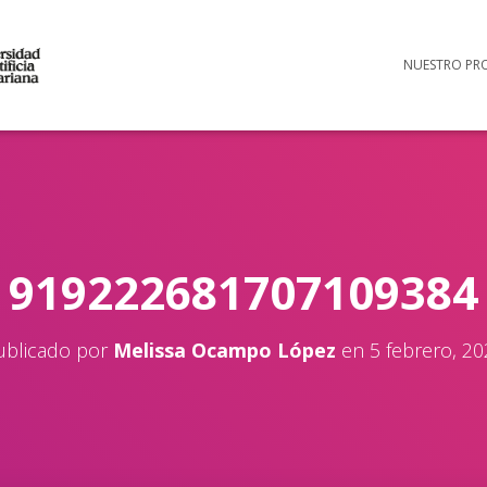
NUESTRO PR
919222681707109384
ublicado por
Melissa Ocampo López
en
5 febrero, 20