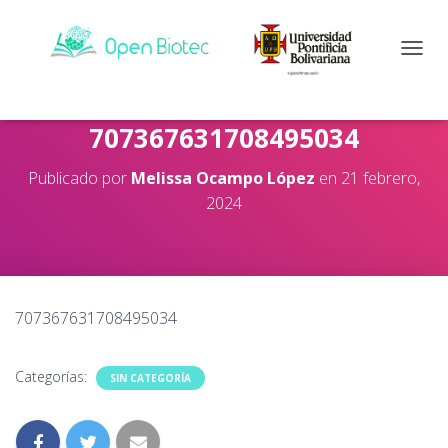
CAMBI
707367631708495034
Publicado por
Melissa Ocampo López
en
21 febrero,
2024
707367631708495034
Categorías:
SIN CATEGORÍA