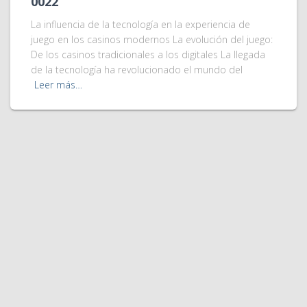
0022
La influencia de la tecnología en la experiencia de
juego en los casinos modernos La evolución del juego:
De los casinos tradicionales a los digitales La llegada
de la tecnología ha revolucionado el mundo del
Leer más…
Quiénes somos
Open Biotec es una ruta de formación virtual en biotecnología
que ayudará al cierre de brechas en la educación superior del
departamento de Antioquia.
¡Quédate con nosotros!