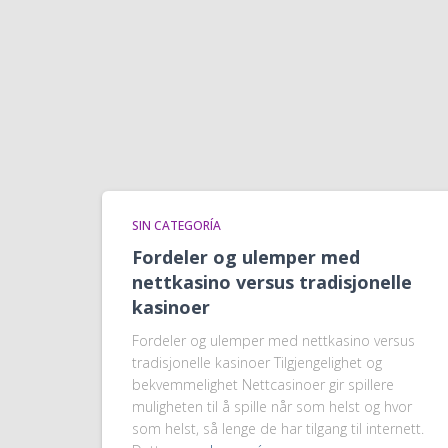
SIN CATEGORÍA
Fordeler og ulemper med
nettkasino versus tradisjonelle
kasinoer
Fordeler og ulemper med nettkasino versus
tradisjonelle kasinoer Tilgjengelighet og
bekvemmelighet Nettcasinoer gir spillere
muligheten til å spille når som helst og hvor
som helst, så lenge de har tilgang til internett.