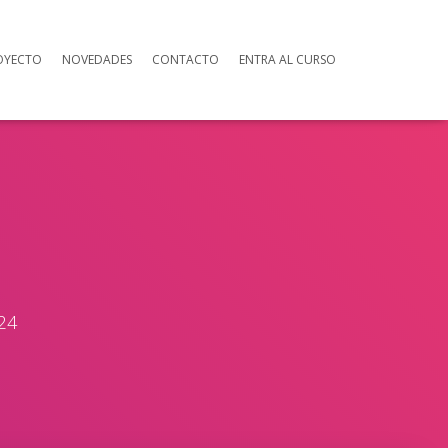
OYECTO
NOVEDADES
CONTACTO
ENTRA AL CURSO
24