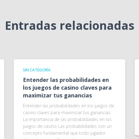
Entradas relacionadas
SIN CATEGORÍA
Entender las probabilidades en
los juegos de casino claves para
maximizar tus ganancias
Entender las probabilidades en los juegos de
casino claves para maximizar tus ganancias
La importancia de las probabilidades en los
juegos de casino Las probabilidades son un
concepto fundamental que todo jugador