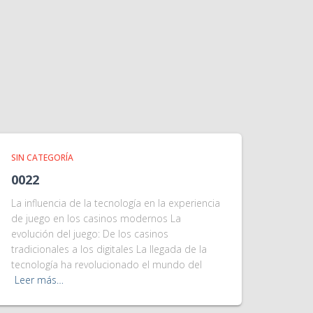
SIN CATEGORÍA
0022
La influencia de la tecnología en la experiencia
de juego en los casinos modernos La
evolución del juego: De los casinos
tradicionales a los digitales La llegada de la
tecnología ha revolucionado el mundo del
Leer más…