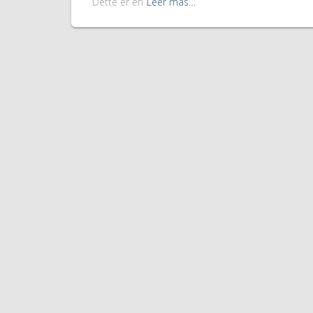
Dette er en
Leer más…
Quiénes somos
Open Biotec es una ruta de formación virtual en
biotecnología que ayudará al cierre de brechas en la
educación superior del departamento de Antioquia.
¡Quédate con nosotros!