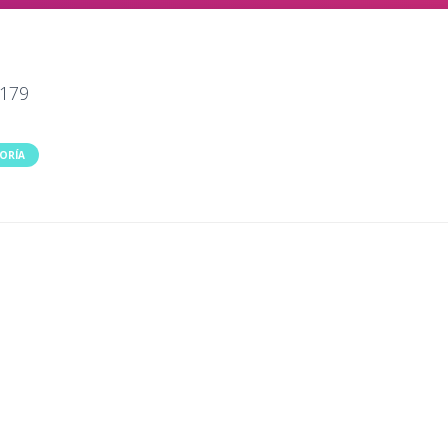
179
GORÍA