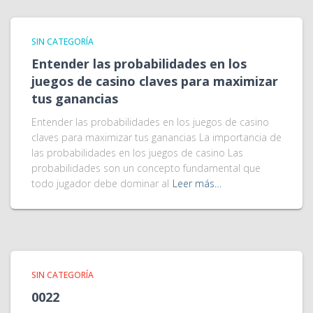
SIN CATEGORÍA
Entender las probabilidades en los
juegos de casino claves para maximizar
tus ganancias
Entender las probabilidades en los juegos de casino
claves para maximizar tus ganancias La importancia de
las probabilidades en los juegos de casino Las
probabilidades son un concepto fundamental que
todo jugador debe dominar al
Leer más…
SIN CATEGORÍA
0022