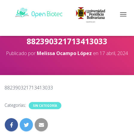
CAMBI
882390321713413033
Publicado por
Melissa Ocampo López
en
17 abril, 2024
882390321713413033
Categorías:
SIN CATEGORÍA