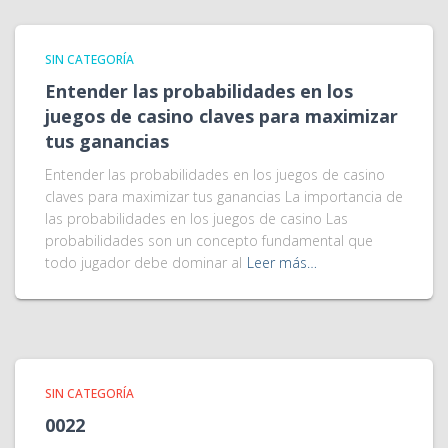
SIN CATEGORÍA
Entender las probabilidades en los
juegos de casino claves para maximizar
tus ganancias
Entender las probabilidades en los juegos de casino
claves para maximizar tus ganancias La importancia de
las probabilidades en los juegos de casino Las
probabilidades son un concepto fundamental que
todo jugador debe dominar al
Leer más…
SIN CATEGORÍA
0022