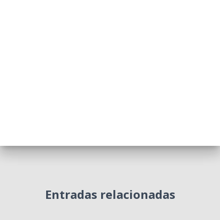
Entradas relacionadas