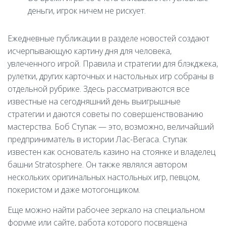
деньги, игрок ничем не рискует.
Ежедневные публикации в разделе новостей создают
исчерпывающую картину дня для человека,
увлеченного игрой. Правила и стратегии для блэкджека,
рулетки, других карточных и настольных игр собраны в
отдельной рубрике. Здесь рассматриваются все
известные на сегодняшний день выигрышные
стратегии и даются советы по совершенствованию
мастерства. Боб Ступак — это, возможно, величайший
предприниматель в истории Лас-Вегаса. Ступак
известен как основатель казино на стоянке и владелец
башни Stratosphere. Он также являлся автором
нескольких оригинальных настольных игр, певцом,
покеристом и даже мотогонщиком.
Еще можно найти рабочее зеркало на специальном
форуме или сайте, работа которого посвящена