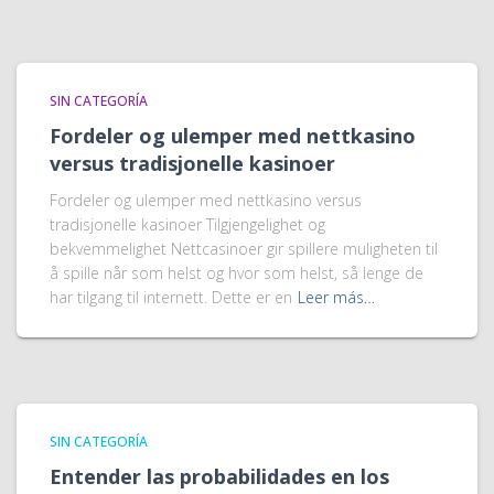
SIN CATEGORÍA
Fordeler og ulemper med nettkasino
versus tradisjonelle kasinoer
Fordeler og ulemper med nettkasino versus
tradisjonelle kasinoer Tilgjengelighet og
bekvemmelighet Nettcasinoer gir spillere muligheten til
å spille når som helst og hvor som helst, så lenge de
har tilgang til internett. Dette er en
Leer más…
SIN CATEGORÍA
Entender las probabilidades en los