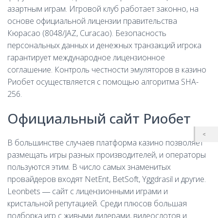
азартным играм. Игровой клуб работает законно, на
основе официальной лицензии правительства
Кюрасао (8048/JAZ, Curacao). Безопасность
персональных данных и денежных транзакций игрока
гарантирует международное лицензионное
соглашение. Контроль честности эмуляторов в казино
Риобет осуществляется с помощью алгоритма SHA-
256.
Официальный сайт Риобет
В большинстве случаев платформа казино позволяет
размещать игры разных производителей, и операторы
пользуются этим. В число самых знаменитых
провайдеров входят NetEnt, BetSoft, Yggdrasil и другие.
Leonbets ― сайт с лицензионными играми и
кристальной репутацией. Среди плюсов большая
подборка игр с живыми дилерами, видеослотов и