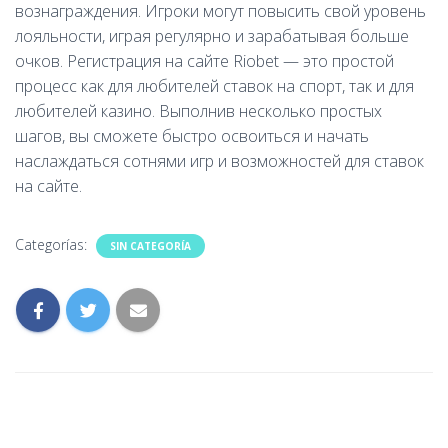
вознаграждения. Игроки могут повысить свой уровень
лояльности, играя регулярно и зарабатывая больше
очков. Регистрация на сайте Riobet — это простой
процесс как для любителей ставок на спорт, так и для
любителей казино. Выполнив несколько простых
шагов, вы сможете быстро освоиться и начать
наслаждаться сотнями игр и возможностей для ставок
на сайте.
Categorías:
SIN CATEGORÍA