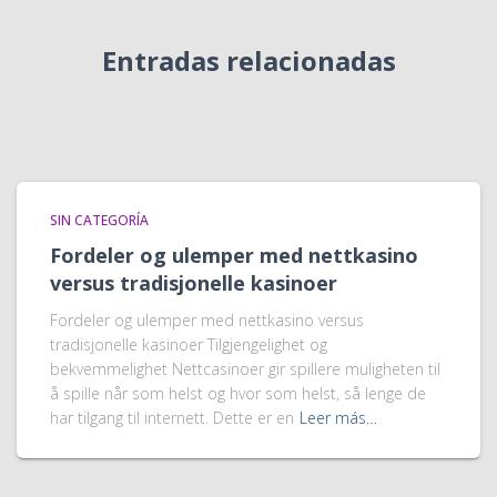
Entradas relacionadas
SIN CATEGORÍA
Fordeler og ulemper med nettkasino
versus tradisjonelle kasinoer
Fordeler og ulemper med nettkasino versus
tradisjonelle kasinoer Tilgjengelighet og
bekvemmelighet Nettcasinoer gir spillere muligheten til
å spille når som helst og hvor som helst, så lenge de
har tilgang til internett. Dette er en
Leer más…