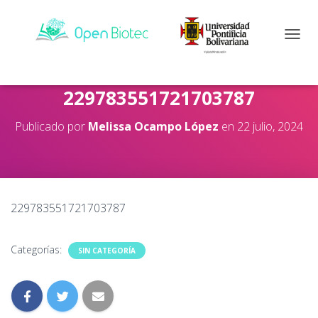
CAMBI
229783551721703787
Publicado por
Melissa Ocampo López
en
22 julio, 2024
229783551721703787
Categorías:
SIN CATEGORÍA