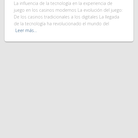
La influencia de la tecnología en la experiencia de
juego en los casinos modernos La evolución del juego:
De los casinos tradicionales a los digitales La llegada
de la tecnología ha revolucionado el mundo del
Leer más…
Quiénes somos
Open Biotec es una ruta de formación virtual en biotecnología
que ayudará al cierre de brechas en la educación superior del
departamento de Antioquia.
¡Quédate con nosotros!
Destacados