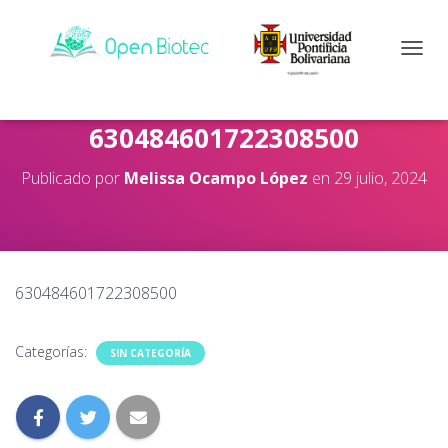
CAMBI
630484601722308500
Publicado por
Melissa Ocampo López
en
29 julio, 2024
630484601722308500
Categorías:
SIN CATEGORÍA