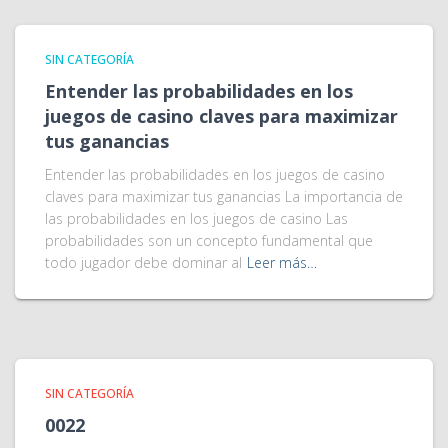
SIN CATEGORÍA
Entender las probabilidades en los
juegos de casino claves para maximizar
tus ganancias
Entender las probabilidades en los juegos de casino
claves para maximizar tus ganancias La importancia de
las probabilidades en los juegos de casino Las
probabilidades son un concepto fundamental que
todo jugador debe dominar al
Leer más…
SIN CATEGORÍA
0022