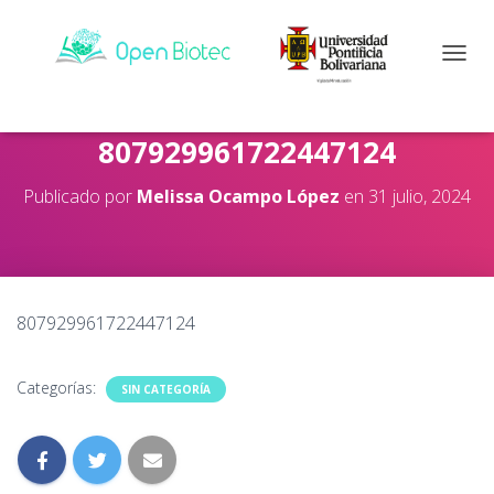
CAMBI
807929961722447124
Publicado por
Melissa Ocampo López
en
31 julio, 2024
807929961722447124
Categorías:
SIN CATEGORÍA