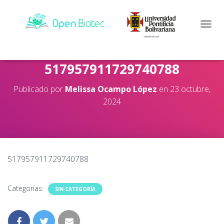
CAMBI
517957911729740788
Publicado por
Melissa Ocampo López
en
23 octubre,
2024
517957911729740788
Categorías:
SIN CATEGORÍA