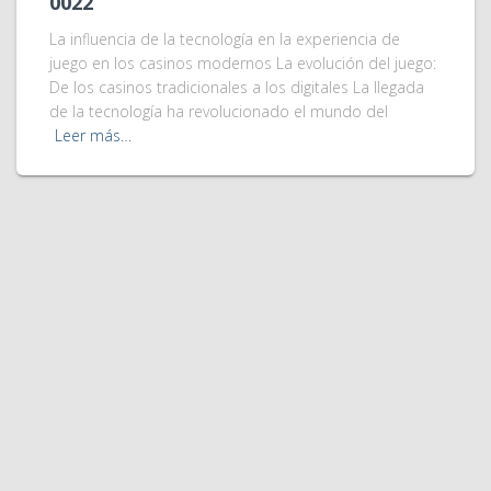
0022
La influencia de la tecnología en la experiencia de
juego en los casinos modernos La evolución del juego:
De los casinos tradicionales a los digitales La llegada
de la tecnología ha revolucionado el mundo del
Leer más…
Quiénes somos
Open Biotec es una ruta de formación virtual en biotecnología
que ayudará al cierre de brechas en la educación superior del
departamento de Antioquia.
¡Quédate con nosotros!