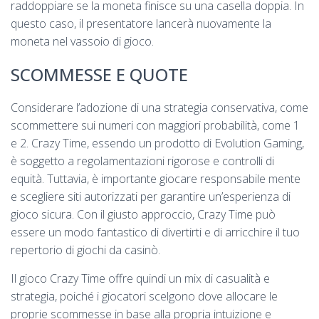
raddoppiare se la moneta finisce su una casella doppia. In
questo caso, il presentatore lancerà nuovamente la
moneta nel vassoio di gioco.
SCOMMESSE E QUOTE
Considerare l’adozione di una strategia conservativa, come
scommettere sui numeri con maggiori probabilità, come 1
e 2. Crazy Time, essendo un prodotto di Evolution Gaming,
è soggetto a regolamentazioni rigorose e controlli di
equità. Tuttavia, è importante giocare responsabile mente
e scegliere siti autorizzati per garantire un’esperienza di
gioco sicura. Con il giusto approccio, Crazy Time può
essere un modo fantastico di divertirti e di arricchire il tuo
repertorio di giochi da casinò.
Il gioco Crazy Time offre quindi un mix di casualità e
strategia, poiché i giocatori scelgono dove allocare le
proprie scommesse in base alla propria intuizione e