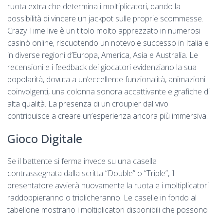
ruota extra che determina i moltiplicatori, dando la
possibilità di vincere un jackpot sulle proprie scommesse.
Crazy Time live è un titolo molto apprezzato in numerosi
casinò online, riscuotendo un notevole successo in Italia e
in diverse regioni d’Europa, America, Asia e Australia. Le
recensioni e i feedback dei giocatori evidenziano la sua
popolarità, dovuta a un’eccellente funzionalità, animazioni
coinvolgenti, una colonna sonora accattivante e grafiche di
alta qualità. La presenza di un croupier dal vivo
contribuisce a creare un’esperienza ancora più immersiva.
Gioco Digitale
Se il battente si ferma invece su una casella
contrassegnata dalla scritta “Double” o “Triple”, il
presentatore avvierà nuovamente la ruota e i moltiplicatori
raddoppieranno o triplicheranno. Le caselle in fondo al
tabellone mostrano i moltiplicatori disponibili che possono