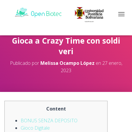
CAMBI
Gioca a Crazy Time con soldi
veri
Publicado por
Melissa Ocampo López
en
27 enero,
2023
Content
BONUS SENZA DEPOSITO
Gioco Digitale