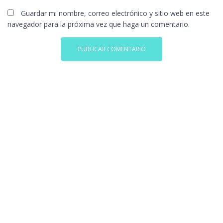
Guardar mi nombre, correo electrónico y sitio web en este
navegador para la próxima vez que haga un comentario.