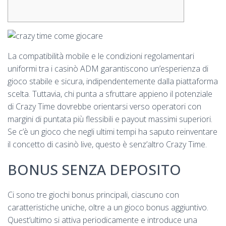
La compatibilità mobile e le condizioni regolamentari
uniformi tra i casinò ADM garantiscono un’esperienza di
gioco stabile e sicura, indipendentemente dalla piattaforma
scelta. Tuttavia, chi punta a sfruttare appieno il potenziale
di Crazy Time dovrebbe orientarsi verso operatori con
margini di puntata più flessibili e payout massimi superiori.
Se c’è un gioco che negli ultimi tempi ha saputo reinventare
il concetto di casinò live, questo è senz’altro Crazy Time.
BONUS SENZA DEPOSITO
Ci sono tre giochi bonus principali, ciascuno con
caratteristiche uniche, oltre a un gioco bonus aggiuntivo.
Quest’ultimo si attiva periodicamente e introduce una