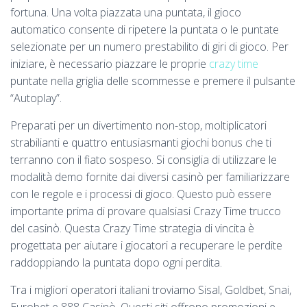
fortuna. Una volta piazzata una puntata, il gioco
automatico consente di ripetere la puntata o le puntate
selezionate per un numero prestabilito di giri di gioco. Per
iniziare, è necessario piazzare le proprie
crazy time
puntate nella griglia delle scommesse e premere il pulsante
“Autoplay”.
Preparati per un divertimento non-stop, moltiplicatori
strabilianti e quattro entusiasmanti giochi bonus che ti
terranno con il fiato sospeso. Si consiglia di utilizzare le
modalità demo fornite dai diversi casinò per familiarizzare
con le regole e i processi di gioco. Questo può essere
importante prima di provare qualsiasi Crazy Time trucco
del casinò. Questa Crazy Time strategia di vincita è
progettata per aiutare i giocatori a recuperare le perdite
raddoppiando la puntata dopo ogni perdita.
Tra i migliori operatori italiani troviamo Sisal, Goldbet, Snai,