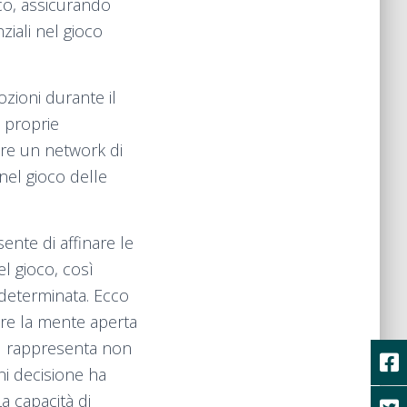
co, assicurando
nziali nel gioco
zioni durante il
e proprie
are un network di
nel gioco delle
nte di affinare le
el gioco, così
 determinata. Ecco
ere la mente aperta
d rappresenta non
ni decisione ha
a capacità di