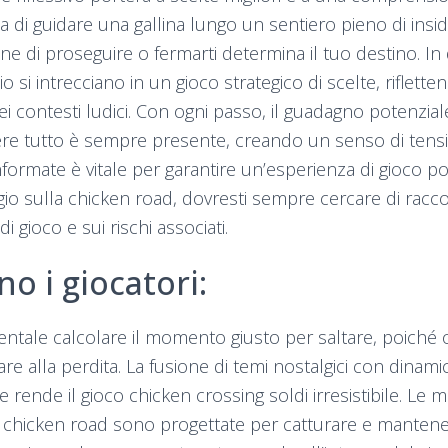
a di guidare una gallina lungo un sentiero pieno di insid
one di proseguire o fermarti determina il tuo destino. I
hio si intrecciano in un gioco strategico di scelte, riflett
ei contesti ludici. Con ogni passo, il guadagno potenzia
dere tutto è sempre presente, creando un senso di tens
nformate è vitale per garantire un’esperienza di gioco pos
ggio sulla chicken road, dovresti sempre cercare di racco
di gioco e sui rischi associati.
o i giocatori:
entale calcolare il momento giusto per saltare, poiché
re alla perdita. La fusione di temi nostalgici con dinami
rende il gioco chicken crossing soldi irresistibile. Le 
i chicken road sono progettate per catturare e mantener