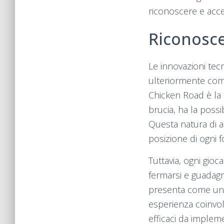
riconoscere e acce
Riconosce
Le innovazioni tec
ulteriormente com
Chicken Road è la p
brucia, ha la possi
Questa natura di 
posizione di ogni 
Tuttavia, ogni gio
fermarsi e guadag
presenta come un g
esperienza coinvolg
efficaci da implem