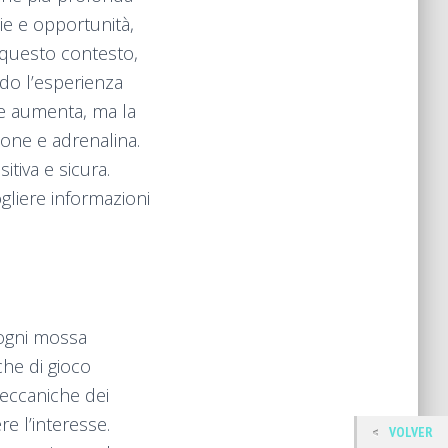
ie e opportunità,
n questo contesto,
endo l’esperienza
le aumenta, ma la
ione e adrenalina.
itiva e sicura.
gliere informazioni
 ogni mossa
che di gioco
meccaniche dei
e l’interesse.
VOLVER