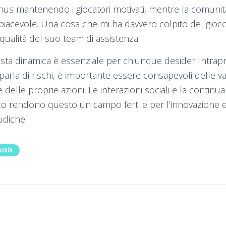
nus mantenendo i giocatori motivati, mentre la comuni
piacevole. Una cosa che mi ha davvero colpito del gioc
qualità del suo team di assistenza.
a dinamica è essenziale per chiunque desideri intra
parla di rischi, è importante essere consapevoli delle var
elle proprie azioni. Le interazioni sociali e la continu
o rendono questo un campo fertile per l’innovazione e
udiche.
GORÍA