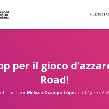
NUESTRO PR
app per il gioco d’azza
Road!
ublicado por
Melissa Ocampo López
en
17 junio, 20