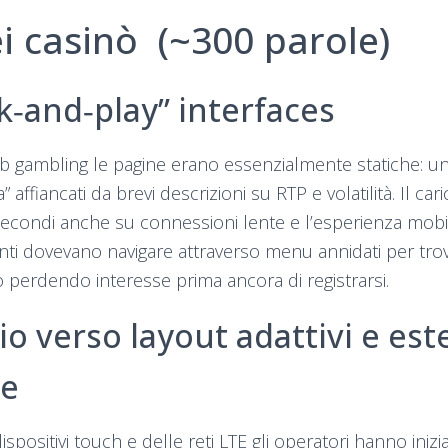
i casinò (~300 parole)
ck‑and‑play” interfaces
b gambling le pagine erano essenzialmente statiche: una 
” affiancati da brevi descrizioni su RTP e volatilità. Il ca
 secondi anche su connessioni lente e l’esperienza mobi
tenti dovevano navigare attraverso menu annidati per trov
 perdendo interesse prima ancora di registrarsi.
io verso layout adattivi e est
de
spositivi touch e delle reti LTE gli operatori hanno inizia