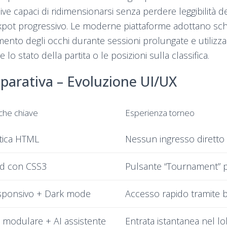
ve capaci di ridimensionarsi senza perdere leggibilità d
ckpot progressivo. Le moderne piattaforme adottano sc
amento degli occhi durante sessioni prolungate e utilizz
 lo stato della partita o le posizioni sulla classifica.
parativa – Evoluzione UI/UX
iche chiave
Esperienza torneo
atica HTML
Nessun ingresso diretto
uid con CSS3
Pulsante “Tournament” 
sponsivo + Dark mode
Accesso rapido tramite 
a modulare + AI assistente
Entrata istantanea nel l