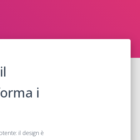
il
forma i
tente: il design è