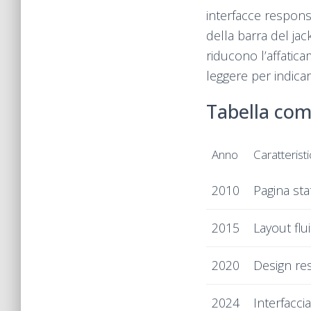
interfacce responsi
della barra del ja
riducono l’affatic
leggere per indicare
Tabella com
Anno
Caratterist
2010
Pagina st
2015
Layout fl
2020
Design re
2024
Interfacci