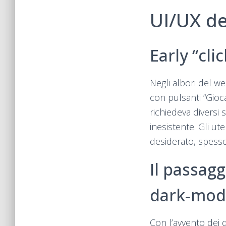
UI/UX de
Early “cli
Negli albori del we
con pulsanti “Gioca
richiedeva diversi
inesistente. Gli u
desiderato, spesso
Il passagg
dark‑mo
Con l’avvento dei di