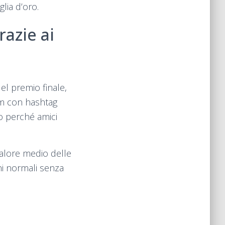
lia d’oro.
razie ai
el premio finale,
am con hashtag
o perché amici
alore medio delle
ni normali senza