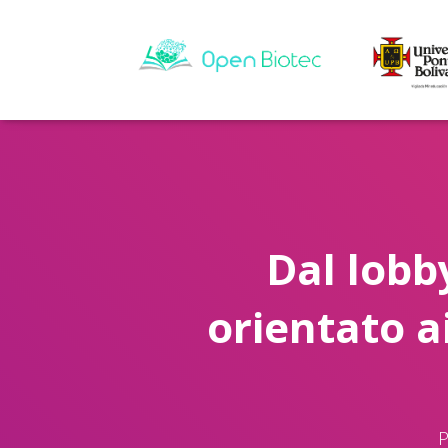
Dal lobby
orientato ai
P