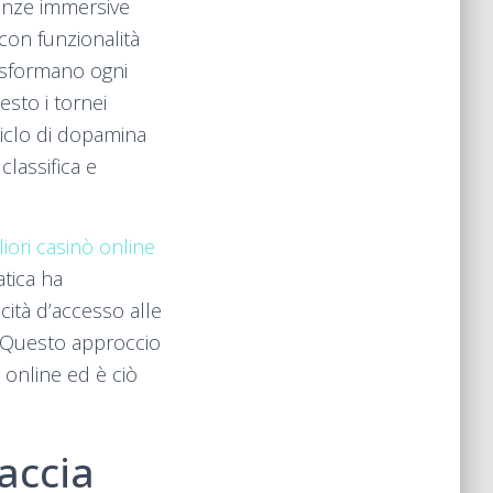
ienze immersive
 con funzionalità
rasformano ogni
sto i tornei
iclo di dopamina
classifica e
liori casinò online
atica ha
icità d’accesso alle
i. Questo approccio
o online ed è ciò
faccia