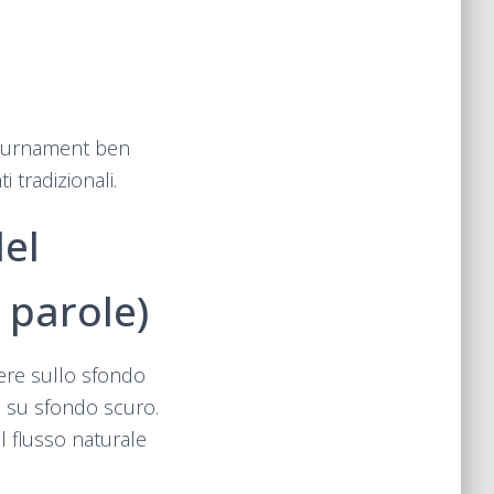
tournament ben
 tradizionali.
del
 parole)
ere sullo sfondo
on su sfondo scuro.
l flusso naturale