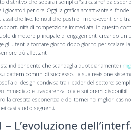
o distintivo che separa i semplici “siti casino” da esper
e i giocatori per ore. Oggi la grafica accattivante si fonde
assifiche live, le notifiche push e i micro‑eventi che t
opportunità di competizione immediata. In questo conte
ruolo di motore principale di engagement, creando un c
 gli utenti a tornare giorno dopo giorno per scalare la 
empre più allettanti.
ista indipendente che scandaglia quotidianamente i
mig
t su pattern comuni di successo. La sua revisione sistem
osofia di design condivisa tra i leader del settore: sempl
ivo immediato e trasparenza totale sui premi disponibil
tro la crescita esponenziale dei tornei nei migliori casin
i casi studio seguenti.
 – L’evoluzione dell’inter