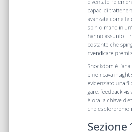
diventato l’element
capaci di trattener
avanzate come le cl
spin o mano in un’
hanno assunto il 
costante che spinge
rivendicare premi s
Shockdom è l’anal
e ne ricava insigh
evidenziato una fil
gare, feedback vis
è ora la chiave die
che esploreremo ne
Sezione 1