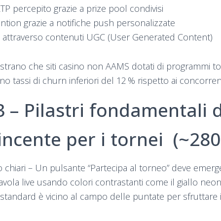
P percepito grazie a prize pool condivisi
ntion grazie a notifiche push personalizzate
le attraverso contenuti UGC (User Generated Content)
mostrano che siti casino non AAMS dotati di programmi 
no tassi di churn inferiori del 12 % rispetto ai concorrenti
3 – Pilastri fondamentali 
incente per i tornei (~280
o chiari – Un pulsante “Partecipa al torneo” deve emerg
tavola live usando colori contrastanti come il giallo ne
standard è vicino al campo delle puntate per sfruttare i