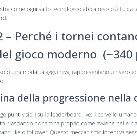
tra come ogni salto tecnologico abbia reso più fluida la
rd.
2 – Perché i tornei contan
del gioco moderno (~340 
solo una modalità aggiuntiva; rappresentano un vero e
o.
na della progressione nella c
nge punti visibili sulla leaderboard live; il cervello umano
o rilasciando dopamina proprio come avviene nelle pia
ano like o follower. Questo meccanismo incentiva sess