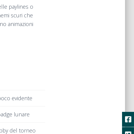
elle paylines o
hemi scuri che
ano animazioni
poco evidente
badge lunare
obby del torneo