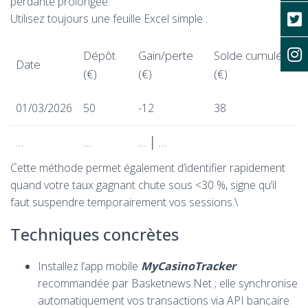
perdante prolongée.
Utilisez toujours une feuille Excel simple :
Dépôt
Gain/perte
Solde cumulé
Date
(€)
(€)
(€)
01/03/2026
50
-12
38
…
…
… │ …
Cette méthode permet également d’identifier rapidement
quand votre taux gagnant chute sous <30 %, signe qu’il
faut suspendre temporairement vos sessions.\
Techniques concrètes
Installez l’app mobile
MyCasinoTracker
recommandée par Basketnews.Net ; elle synchronise
automatiquement vos transactions via API bancaire