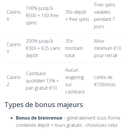
Free spins
100% jusqu’à
Casino
30x dépôt
valables
€500 + 100 free
X
+ free spins
pendant 7
spins
jours
200% jusqu’à
35x
Mise
Casino
€300 + €25 sans
montant
minimum €10
Y
dépôt
total
pour retrait
Aucun
Cashback
Casino
wagering
Limite de
quotidien 15% +
Z
sur
€100/mois
pari gratuit €10
cashback
Types de bonus majeurs
Bonus de bienvenue
– généralement sous forme
combinée dépôt + tours gratuits ; choisissez celui