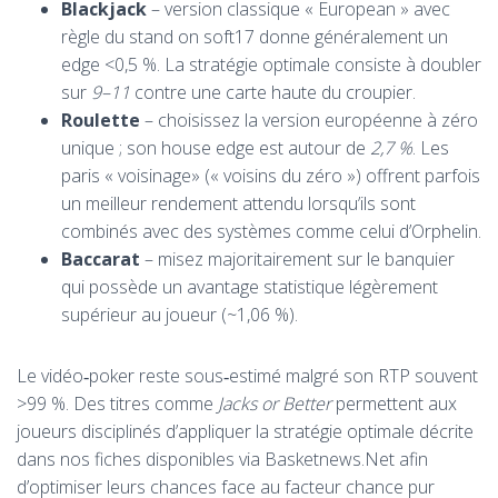
Blackjack
– version classique « European » avec
règle du stand on soft17 donne généralement un
edge <0,5 %. La stratégie optimale consiste à doubler
sur
9–11
contre une carte haute du croupier.
Roulette
– choisissez la version européenne à zéro
unique ; son house edge est autour de
2,7 %
. Les
paris « voisinage» (« voisins du zéro ») offrent parfois
un meilleur rendement attendu lorsqu’ils sont
combinés avec des systèmes comme celui d’Orphelin.
Baccarat
– misez majoritairement sur le banquier
qui possède un avantage statistique légèrement
supérieur au joueur (~1,06 %).
Le vidéo‑poker reste sous‑estimé malgré son RTP souvent
>99 %. Des titres comme
Jacks or Better
permettent aux
joueurs disciplinés d’appliquer la stratégie optimale décrite
dans nos fiches disponibles via Basketnews.Net afin
d’optimiser leurs chances face au facteur chance pur