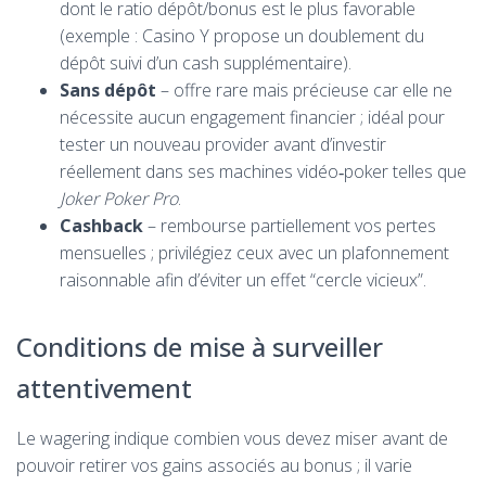
dont le ratio dépôt/bonus est le plus favorable
(exemple : Casino Y propose un doublement du
dépôt suivi d’un cash supplémentaire).
Sans dépôt
– offre rare mais précieuse car elle ne
nécessite aucun engagement financier ; idéal pour
tester un nouveau provider avant d’investir
réellement dans ses machines vidéo‑poker telles que
Joker Poker Pro
.
Cashback
– rembourse partiellement vos pertes
mensuelles ; privilégiez ceux avec un plafonnement
raisonnable afin d’éviter un effet “cercle vicieux”.
Conditions de mise à surveiller
attentivement
Le wagering indique combien vous devez miser avant de
pouvoir retirer vos gains associés au bonus ; il varie