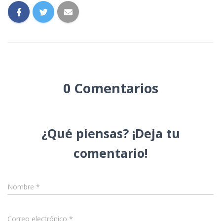
0 Comentarios
Nombre
*
Correo electrónico
*