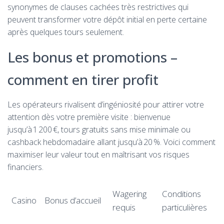
synonymes de clauses cachées très restrictives qui
peuvent transformer votre dépôt initial en perte certaine
après quelques tours seulement.
Les bonus et promotions –
comment en tirer profit
Les opérateurs rivalisent d’ingéniosité pour attirer votre
attention dès votre première visite : bienvenue
jusqu’à 1 200 €, tours gratuits sans mise minimale ou
cashback hebdomadaire allant jusqu’à 20 %. Voici comment
maximiser leur valeur tout en maîtrisant vos risques
financiers.
Wagering
Conditions
Casino
Bonus d’accueil
requis
particulières