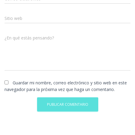
Sitio web
¿En qué estás pensando?
Guardar mi nombre, correo electrónico y sitio web en este
navegador para la próxima vez que haga un comentario.