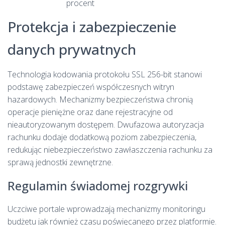
procent
Protekcja i zabezpieczenie
danych prywatnych
Technologia kodowania protokołu SSL 256-bit stanowi
podstawę zabezpieczeń współczesnych witryn
hazardowych. Mechanizmy bezpieczeństwa chronią
operacje pieniężne oraz dane rejestracyjne od
nieautoryzowanym dostępem. Dwufazowa autoryzacja
rachunku dodaje dodatkową poziom zabezpieczenia,
redukując niebezpieczeństwo zawłaszczenia rachunku za
sprawą jednostki zewnętrzne.
Regulamin świadomej rozgrywki
Uczciwe portale wprowadzają mechanizmy monitoringu
budżetu jak również czasu poświęcanego przez platformie.