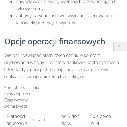
Zawody wraz z kwotą wygranych przekraczającą 6-
cyfrowe sumy
Zabawy natychmiastowej wygranej skierowane do
fanów ekspresowych wyników
Opcje operacji finansowych
Wielość rozwiązań płatniczych definiuje komfort
użytkowania witryny. Transfery bankowe, konta cyfrowe a
także karty z góry płatne proponują rozmaite okresy
realizacji oraz ograniczenia transakcyjne.
Sposób rozliczenia
Czas depozytu
Czas wypłaty
Dolna kwota
Płatności
od 3 do 5
50 złotych
Instant
debetowe
doby
PLN