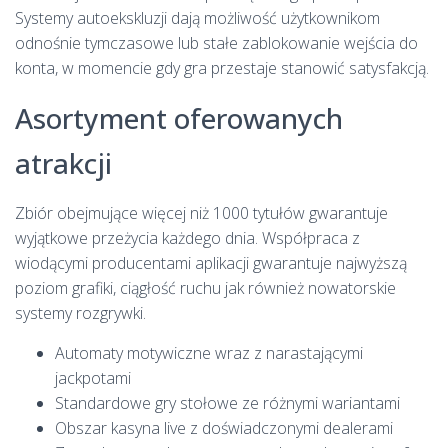
Systemy autoekskluzji dają możliwość użytkownikom
odnośnie tymczasowe lub stałe zablokowanie wejścia do
konta, w momencie gdy gra przestaje stanowić satysfakcją.
Asortyment oferowanych
atrakcji
Zbiór obejmujące więcej niż 1000 tytułów gwarantuje
wyjątkowe przeżycia każdego dnia. Współpraca z
wiodącymi producentami aplikacji gwarantuje najwyższą
poziom grafiki, ciągłość ruchu jak również nowatorskie
systemy rozgrywki.
Automaty motywiczne wraz z narastającymi
jackpotami
Standardowe gry stołowe ze różnymi wariantami
Obszar kasyna live z doświadczonymi dealerami