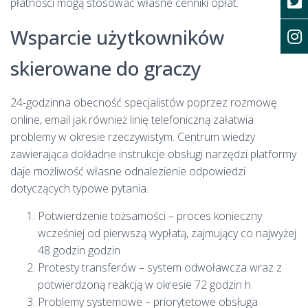
płatności mogą stosować własne cenniki opłat.
Wsparcie użytkowników
skierowane do graczy
24-godzinna obecność specjalistów poprzez rozmowę
online, email jak również linię telefoniczną załatwia
problemy w okresie rzeczywistym. Centrum wiedzy
zawierająca dokładne instrukcje obsługi narzędzi platformy
daje możliwość własne odnalezienie odpowiedzi
dotyczących typowe pytania.
Potwierdzenie tożsamości – proces konieczny
wcześniej od pierwszą wypłatą, zajmujący co najwyżej
48 godzin godzin
Protesty transferów – system odwoławcza wraz z
potwierdzoną reakcją w okresie 72 godzin h
Problemy systemowe – priorytetowe obsługa