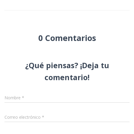
0 Comentarios
Nombre
*
Correo electrónico
*