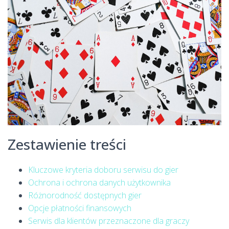
Zestawienie treści
Kluczowe kryteria doboru serwisu do gier
Ochrona i ochrona danych użytkownika
Różnorodność dostępnych gier
Opcje płatności finansowych
Serwis dla klientów przeznaczone dla graczy