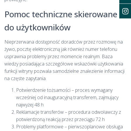
Pomoc techniczne skierowane
do użytkowników
Nieprzerwana dostępność doradców przez rozmowę na
żywo, pocztę elektroniczną jak również numer telefonu
usprawnia problemy przez momencie realnym. Baza
wiedzy posiadająca szczegółowe wskazówki użytkowania
funkcji witryny pozwala samodzielne znalezienie informacji
na częste zapytania.
Potwierdzenie tożsamości – proces wymagany
wcześniej od inauguracyjną transferem, zajmujący
najwyżej 48 h
Reklamacje transferów – procedura odwoławczy z
potwierdzoną reakcją przez przeciągu 72 h
Problemy platformowe – pierwszoplanowe obsługa