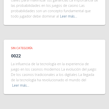
claves para maximizar tus ganancias La importancia de
las probabilidades en los juegos de casino Las
probabilidades son un concepto fundamental que
todo jugador debe dominar al
Leer más…
SIN CATEGORÍA
0022
La influencia de la tecnología en la experiencia de
juego en los casinos modernos La evolución del juego:
De los casinos tradicionales a los digitales La llegada
de la tecnología ha revolucionado el mundo del
Leer más…