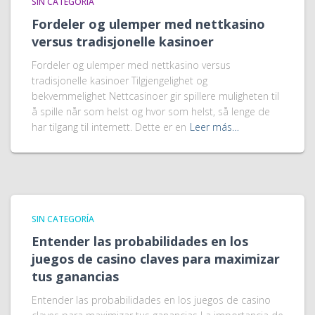
SIN CATEGORÍA
Fordeler og ulemper med nettkasino
versus tradisjonelle kasinoer
Fordeler og ulemper med nettkasino versus
tradisjonelle kasinoer Tilgjengelighet og
bekvemmelighet Nettcasinoer gir spillere muligheten til
å spille når som helst og hvor som helst, så lenge de
har tilgang til internett. Dette er en
Leer más…
SIN CATEGORÍA
Entender las probabilidades en los
juegos de casino claves para maximizar
tus ganancias
Entender las probabilidades en los juegos de casino