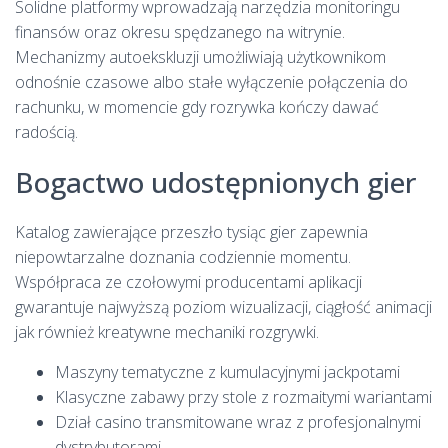
Solidne platformy wprowadzają narzędzia monitoringu
finansów oraz okresu spędzanego na witrynie.
Mechanizmy autoekskluzji umożliwiają użytkownikom
odnośnie czasowe albo stałe wyłączenie połączenia do
rachunku, w momencie gdy rozrywka kończy dawać
radością.
Bogactwo udostępnionych gier
Katalog zawierające przeszło tysiąc gier zapewnia
niepowtarzalne doznania codziennie momentu.
Współpraca ze czołowymi producentami aplikacji
gwarantuje najwyższą poziom wizualizacji, ciągłość animacji
jak również kreatywne mechaniki rozgrywki.
Maszyny tematyczne z kumulacyjnymi jackpotami
Klasyczne zabawy przy stole z rozmaitymi wariantami
Dział casino transmitowane wraz z profesjonalnymi
dystrybutorami