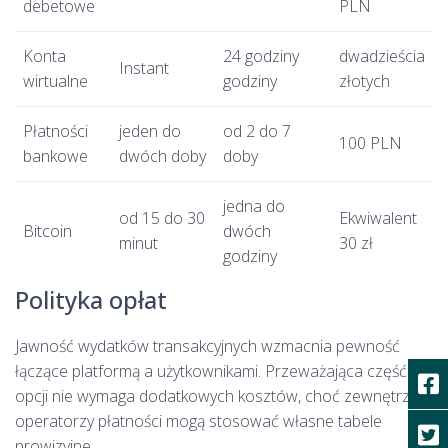
debetowe
PLN
Konta
24 godziny
dwadzieścia
Instant
wirtualne
godziny
złotych
Płatności
jeden do
od 2 do 7
100 PLN
bankowe
dwóch doby
doby
jedna do
od 15 do 30
Ekwiwalent
Bitcoin
dwóch
minut
30 zł
godziny
Polityka opłat
Jawność wydatków transakcyjnych wzmacnia pewność
łączące platformą a użytkownikami. Przeważająca część
opcji nie wymaga dodatkowych kosztów, choć zewnętrzni
operatorzy płatności mogą stosować własne tabele
prowizyjne.