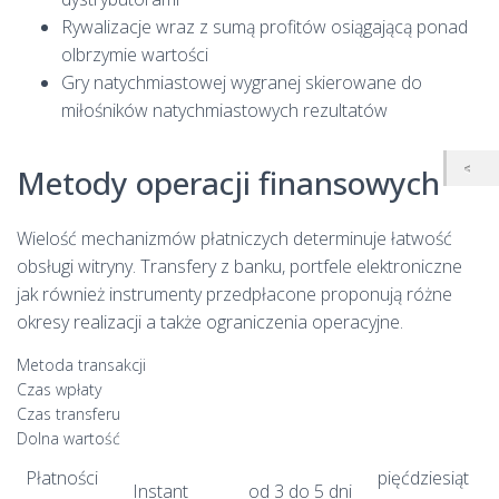
Rywalizacje wraz z sumą profitów osiągającą ponad
olbrzymie wartości
Gry natychmiastowej wygranej skierowane do
miłośników natychmiastowych rezultatów
Metody operacji finansowych
Wielość mechanizmów płatniczych determinuje łatwość
obsługi witryny. Transfery z banku, portfele elektroniczne
jak również instrumenty przedpłacone proponują różne
okresy realizacji a także ograniczenia operacyjne.
Metoda transakcji
Czas wpłaty
Czas transferu
Dolna wartość
Płatności
pięćdziesiąt
Instant
od 3 do 5 dni