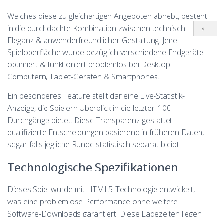
Welches diese zu gleichartigen Angeboten abhebt, besteht
in die durchdachte Kombination zwischen technisch
Eleganz & anwenderfreundlicher Gestaltung. Jene
Spieloberfläche wurde bezüglich verschiedene Endgeräte
optimiert & funktioniert problemlos bei Desktop-
Computern, Tablet-Geräten & Smartphones.
Ein besonderes Feature stellt dar eine Live-Statistik-
Anzeige, die Spielern Überblick in die letzten 100
Durchgänge bietet. Diese Transparenz gestattet
qualifizierte Entscheidungen basierend in früheren Daten,
sogar falls jegliche Runde statistisch separat bleibt.
Technologische Spezifikationen
Dieses Spiel wurde mit HTML5-Technologie entwickelt,
was eine problemlose Performance ohne weitere
Software-Downloads garantiert. Diese Ladezeiten liegen