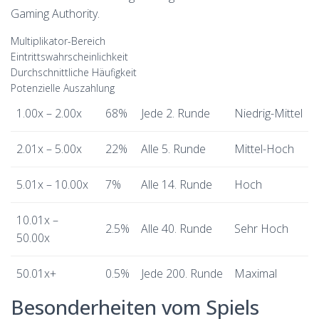
Gaming Authority.
Multiplikator-Bereich
Eintrittswahrscheinlichkeit
Durchschnittliche Häufigkeit
Potenzielle Auszahlung
1.00x – 2.00x
68%
Jede 2. Runde
Niedrig-Mittel
2.01x – 5.00x
22%
Alle 5. Runde
Mittel-Hoch
5.01x – 10.00x
7%
Alle 14. Runde
Hoch
10.01x –
2.5%
Alle 40. Runde
Sehr Hoch
50.00x
50.01x+
0.5%
Jede 200. Runde
Maximal
Besonderheiten vom Spiels