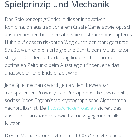
Spielprinzip und Mechanik
Das Spielkonzept gründet in dieser innovativen
Kombination aus traditionellem Crash-Game sowie optisch
ansprechender Tier-Thematik. Spieler steuern das tapferes
Huhn auf dessen riskanten Weg durch der stark genutzte
Straße, während ein erfolgreiche Schritt dem Multiplikator
steigert. Die Herausforderung findet sich hierin, den
optimalen Zeitpunkt beim Ausstieg zu finden, ehe das
unausweichliche Ende erzielt wird.
Jene Spielmechanik ward gemäß dem beweisbar
transparenten Provably-Fair-Prinzip entwickelt, was heißt,
sodass jedes Ergebnis via kryptographische Algorithmen
nachprüfbar ist. Bei
https://chickenroad.at/
sichert das
absolute Transparenz sowie Fairness gegenüber alle
Nutzer.
Dieser Multiplikator setzt ein mit 1.00x & steigt stetig an,