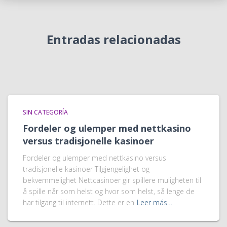
Entradas relacionadas
SIN CATEGORÍA
Fordeler og ulemper med nettkasino
versus tradisjonelle kasinoer
Fordeler og ulemper med nettkasino versus
tradisjonelle kasinoer Tilgjengelighet og
bekvemmelighet Nettcasinoer gir spillere muligheten til
å spille når som helst og hvor som helst, så lenge de
har tilgang til internett. Dette er en
Leer más…