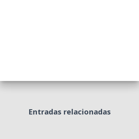
Entradas relacionadas