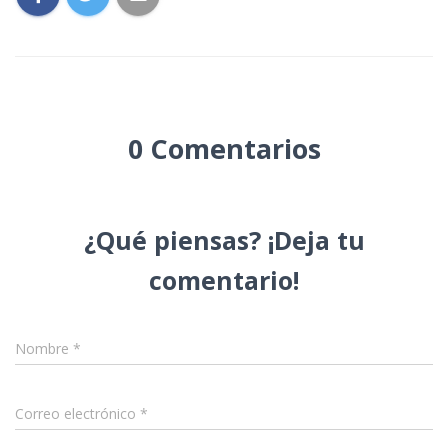
0 Comentarios
Nombre
*
Correo electrónico
*