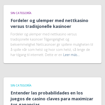
SIN CATEGORÍA
Fordeler og ulemper med nettkasino
versus tradisjonelle kasinoer
Fordeler og ulemper med nettkasino versus
tradisjonelle kasinoer Tilgjengelighet og
bekvemmelighet Nettcasinoer gir spillere muligheten til
å spille når som helst og hvor som helst, så lenge de
har tilgang til internett. Dette er en
Leer más…
SIN CATEGORÍA
Entender las probabilidades en los
juegos de casino claves para maximizar
tus ganancias