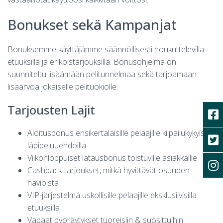
Bonukset sekä Kampanjat
Bonuksemme käyttäjämme säännöllisesti houkuttelevilla
etuuksilla ja erikoistarjouksilla. Bonusohjelma on
suunniteltu lisäämään pelitunnelmaa sekä tarjoamaan
lisäarvoa jokaiselle pelituokiolle.
Tarjousten Lajit
Aloitusbonus ensikertalaisille pelaajille kilpailukykyisillä
läpipeluuehdoilla
Viikonloppuiset latausbonus toistuville asiakkaille
Cashback-tarjoukset, mitkä hyvittävät osuuden
häviöistä
VIP-järjestelmä uskollisille pelaajille eksklusiivisilla
etuuksilla
Vapaat pyöräytykset tuoreisiin & suosittuihin