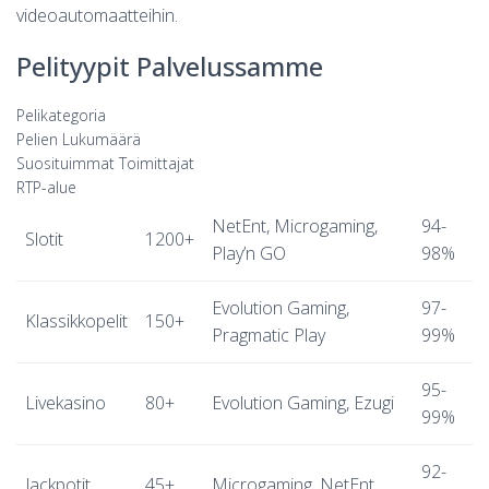
videoautomaatteihin.
Pelityypit Palvelussamme
Pelikategoria
Pelien Lukumäärä
Suosituimmat Toimittajat
RTP-alue
NetEnt, Microgaming,
94-
Slotit
1200+
Play’n GO
98%
Evolution Gaming,
97-
Klassikkopelit
150+
Pragmatic Play
99%
95-
Livekasino
80+
Evolution Gaming, Ezugi
99%
92-
Jackpotit
45+
Microgaming, NetEnt