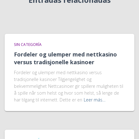
SIN CATEGORÍA
Fordeler og ulemper med nettkasino
versus tradisjonelle kasinoer
Fordeler og ulemper med nettkasino versus
tradisjonelle kasinoer Tilgjengelighet og
bekvemmelighet Nettcasinoer gir spillere muligheten til
å spille når som helst og hvor som helst, så lenge de
har tilgang til internett. Dette er en
Leer más…