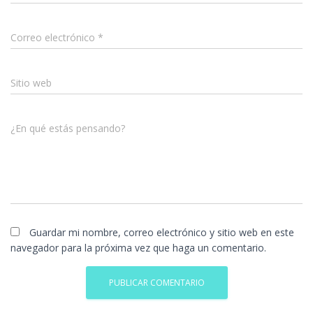
Correo electrónico
*
Sitio web
¿En qué estás pensando?
Guardar mi nombre, correo electrónico y sitio web en este
navegador para la próxima vez que haga un comentario.