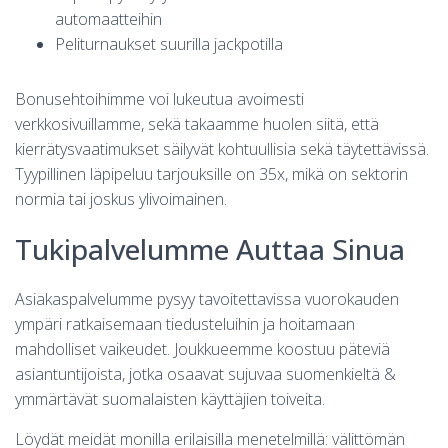
automaatteihin
Peliturnaukset suurilla jackpotilla
Bonusehtoihimme voi lukeutua avoimesti
verkkosivuillamme, sekä takaamme huolen siitä, että
kierrätysvaatimukset säilyvät kohtuullisia sekä täytettävissä.
Tyypillinen läpipeluu tarjouksille on 35x, mikä on sektorin
normia tai joskus ylivoimainen.
Tukipalvelumme Auttaa Sinua
Asiakaspalvelumme pysyy tavoitettavissa vuorokauden
ympäri ratkaisemaan tiedusteluihin ja hoitamaan
mahdolliset vaikeudet. Joukkueemme koostuu päteviä
asiantuntijoista, jotka osaavat sujuvaa suomenkieltä &
ymmärtävät suomalaisten käyttäjien toiveita.
Löydät meidät monilla erilaisilla menetelmillä: välittömän