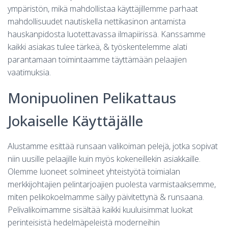
ympäristön, mikä mahdollistaa käyttäjillemme parhaat
mahdollisuudet nautiskella nettikasinon antamista
hauskanpidosta luotettavassa ilmapiirissä. Kanssamme
kaikki asiakas tulee tärkeä, & työskentelemme alati
parantamaan toimintaamme täyttämään pelaajien
vaatimuksia.
Monipuolinen Pelikattaus
Jokaiselle Käyttäjälle
Alustamme esittää runsaan valikoiman pelejä, jotka sopivat
niin uusille pelaajille kuin myös kokeneillekin asiakkaille.
Olemme luoneet solmineet yhteistyötä toimialan
merkkijohtajien pelintarjoajien puolesta varmistaaksemme,
miten pelikokoelmamme säilyy päivitettynä & runsaana.
Pelivalikoimamme sisältää kaikki kuuluisimmat luokat
perinteisistä hedelmäpeleistä moderneihin