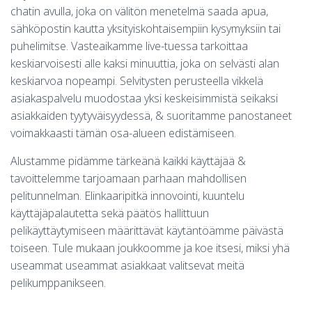
chatin avulla, joka on välitön menetelmä saada apua,
sähköpostin kautta yksityiskohtaisempiin kysymyksiin tai
puhelimitse. Vasteaikamme live-tuessa tarkoittaa
keskiarvoisesti alle kaksi minuuttia, joka on selvästi alan
keskiarvoa nopeampi. Selvitysten perusteella vikkelä
asiakaspalvelu muodostaa yksi keskeisimmistä seikaksi
asiakkaiden tyytyväisyydessä, & suoritamme panostaneet
voimakkaasti tämän osa-alueen edistämiseen.
Alustamme pidämme tärkeänä kaikki käyttäjää &
tavoittelemme tarjoamaan parhaan mahdollisen
pelitunnelman. Elinkaaripitkä innovointi, kuuntelu
käyttäjäpalautetta sekä päätös hallittuun
pelikäyttäytymiseen määrittävät käytäntöämme päivästä
toiseen. Tule mukaan joukkoomme ja koe itsesi, miksi yhä
useammat useammat asiakkaat valitsevat meitä
pelikumppanikseen.