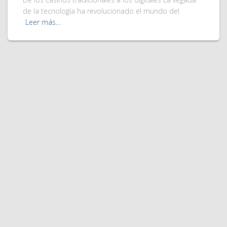
de la tecnología ha revolucionado el mundo del
Leer más…
Quiénes somos
Open Biotec es una ruta de formación virtual en biotecnología
que ayudará al cierre de brechas en la educación superior del
departamento de Antioquia.
¡Quédate con nosotros!
Destacados
INICIO