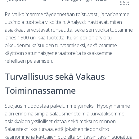
96%
Pelivalikoimamme täydennetään toistuvasti, ja tarjoamme
uusimpia tuotteita viikoittain. Analyysit näyttävät, miten
asiakkaat arvostavat runsautta, sekä sen vuoksi tuotamme
lähes 1500 uniikkia tuotetta. Kukin peli on arvioitu
oikeudenmukaisuuden turvaamiseksi, sekä otamme
käyttöön satunnaisgeneraattoreita takaaksemme
rehellisen pelaamisen.
Turvallisuus sekä Vakaus
Toiminnassamme
Suojaus muodostaa palvelumme ytimeksi. Hyödynnämme
alan erinomaisimpia salausmenetelmiä turvataksemme
asiakkaiden yksilölliset dataa sekä maksutoiminnon.
Salaustekniikka turvaa, että jokainen tiedonsiirto
kasinomme ja käyttäjien puolelta on täysin täysin suojattua