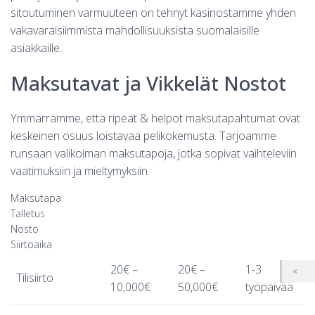
sitoutuminen varmuuteen on tehnyt kasinostamme yhden
vakavaraisiimmista mahdollisuuksista suomalaisille
asiakkaille.
Maksutavat ja Vikkelät Nostot
Ymmärrämme, että ripeät & helpot maksutapahtumat ovat
keskeinen osuus loistavaa pelikokemusta. Tarjoamme
runsaan valikoiman maksutapoja, jotka sopivat vaihteleviin
vaatimuksiin ja mieltymyksiin.
Maksutapa
Talletus
Nosto
Siirtoaika
20€ –
20€ –
1-3
Tilisiirto
10,000€
50,000€
työpäivää