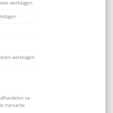
 twee werkdagen
erkdagen
 zeven werkdagen
 afhandelen na
e transactie