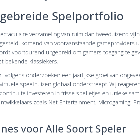
gebreide Spelportfolio
ectaculaire verzameling van ruim dan tweeduizend vij
esteld, komend van vooraanstaande gameproviders uit
ordt voortdurend uitgebreid om gamers toegang te geve
st bekende klassiekers.
t volgens onderzoeken een jaarlijkse groei van ongevee
virtuele speelhuizen globaal onderstreept. Wij reagere
continu te investeren in frisse spelletjes en unieke s
twikkelaars zoals Net Entertainment, Microgaming, Pr
nes voor Alle Soort Speler