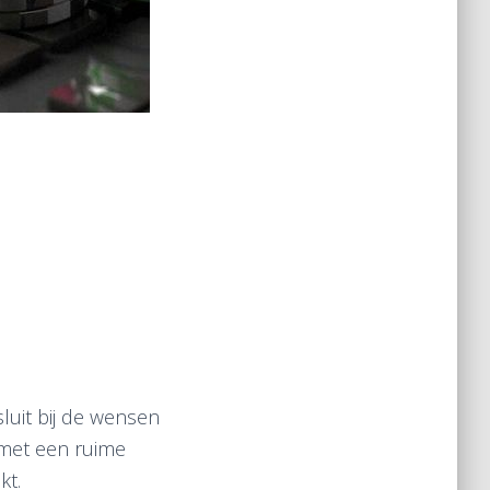
luit bij de wensen
 met een ruime
kt.