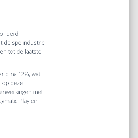
fhonderd
 de spelindustrie.
n tot de laatste
r bijna 12%, wat
n op deze
amenwerkingen met
agmatic Play en