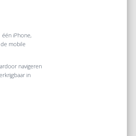
u één iPhone,
a de mobile
aardoor navigeren
rkrijgbaar in