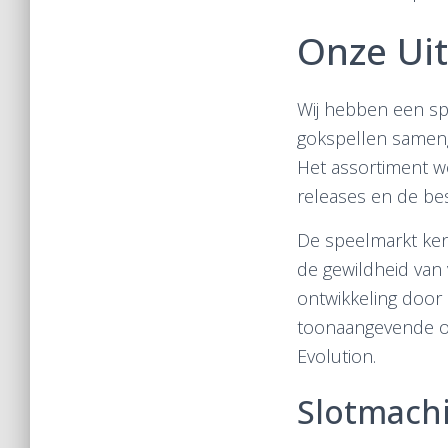
Onze Uit
Wij hebben een sp
gokspellen sameng
Het assortiment w
releases en de be
De speelmarkt ken
de gewildheid van 
ontwikkeling door 
toonaangevende on
Evolution.
Slotmachi