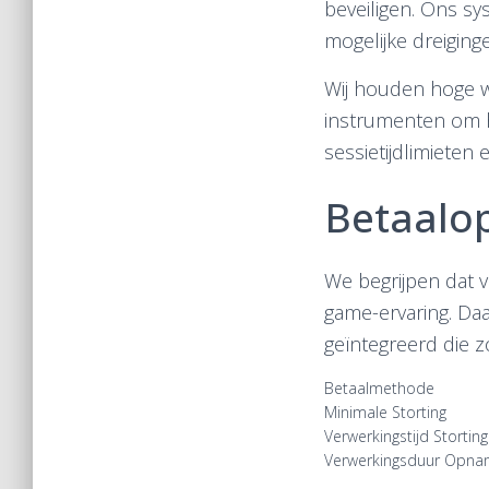
beveiligen. Ons s
mogelijke dreiging
Wij houden hoge w
instrumenten om h
sessietijdlimieten
Betaalop
We begrijpen dat 
game-ervaring. Da
geïntegreerd die z
Betaalmethode
Minimale Storting
Verwerkingstijd Storting
Verwerkingsduur Opn