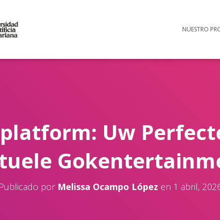
NUESTRO PR
platform: Uw Perfecte
rtuele Gokentertainm
Publicado por
Melissa Ocampo López
en
1 abril, 202