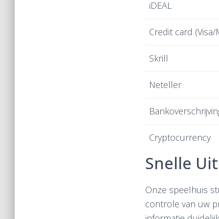
iDEAL
Credit card (Visa
Skrill
Neteller
Bankoverschrijvin
Cryptocurrency
Snelle Ui
Onze speelhuis st
controle van uw p
informatie duideli