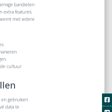
narmige bandieten
 extra features.
eneemt met iedere
es
manieren
gen
de cultuur
llen
ng en gebruiken
vé data te