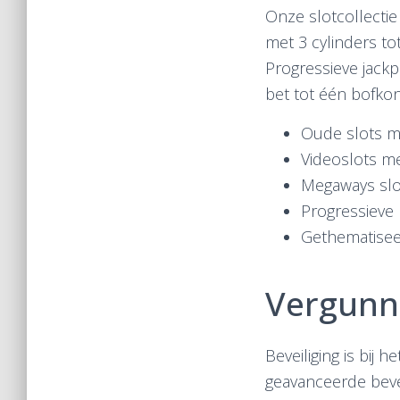
Onze slotcollectie
met 3 cylinders to
Progressieve jack
bet tot één bofkon
Oude slots me
Videoslots 
Megaways slo
Progressieve 
Gethematisee
Vergunni
Beveiliging is bij
geavanceerde bevei