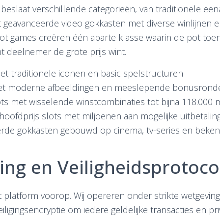
 beslaat verschillende categorieën, van traditionele ee
t geavanceerde video gokkasten met diverse winlijnen en
pot games creëren één aparte klasse waarin de pot to
t deelnemer de grote prijs wint.
t traditionele iconen en basic spelstructuren
met moderne afbeeldingen en meeslepende bonusrond
ts met wisselende winstcombinaties tot bijna 118.000 
hoofdprijs slots met miljoenen aan mogelijke uitbetalin
rde gokkasten gebouwd op cinema, tv-series en beken
ng en Veiligheidsprotoco
 het platform voorop. Wij opereren onder strikte wetgevi
ligingsencryptie om iedere geldelijke transacties en pri