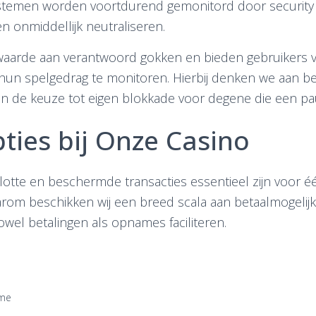
ystemen worden voortdurend gemonitord door security 
en onmiddellijk neutraliseren.
aarde aan verantwoord gokken en bieden gebruikers v
un spelgedrag te monitoren. Hierbij denken we aan bet
 en de keuze tot eigen blokkade voor degene die een pa
ties bij Onze Casino
vlotte en beschermde transacties essentieel zijn voor
arom beschikken wij een breed scala aan betaalmogeli
owel betalingen als opnames faciliteren.
ame