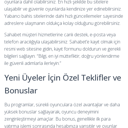
oyunlara dahil olabilirsiniz. En hızlı şekilde bu sitelere
ulaşabilir ve güvenle oyunlarda kendinize yer edinebilirsiniz.
Yabancı bahis sitelerinde dahi hızlı güncellemeler sayesinde
adreslere ulaşmanın oldukça kolay olduğunu görebilirsiniz.
Sahabet müşteri hizmetlerine canlı destek, e-posta veya
telefon aracılığıyla ulaşabilirsiniz. Sahabet’e kayıt olmak için
resmi web sitesine gidin, kayıt formunu doldurun ve gerekli
bilgileri sağlayın. “Bilgi, en iyi müttefiktir; doğru yönlendirme
ile güvenli adımlarla ilerleyin.”
Yeni Üyeler İçin Özel Teklifler ve
Bonuslar
Bu programlar, sürekli oyunculara özel avantajlar ve daha
yüksek bonuslar sağlayarak, oyuncu deneyimini
zenginleştirmeyi amaçlar. Bu bonus, genellikle ilk para
yatırma işlemi sonrasında hesabınıza yansıtılır ve oyunlar