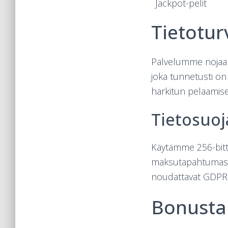
Jackpot-pelit
Tietoturv
Palvelumme nojaa 
joka tunnetusti o
harkitun pelaamise
Tietosuoj
Käytämme 256-bittis
maksutapahtumasi p
noudattavat GDPR-s
Bonusta