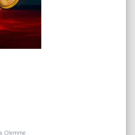
sta. Olemme