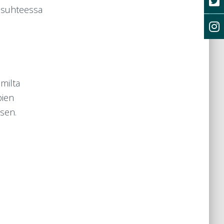
a suhteessa
milta
pien
sen.