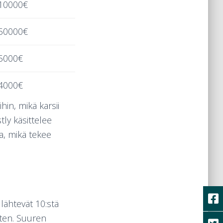
 10000€
 50000€
 5000€
 4000€
in, mikä karsii
tly käsittelee
a, mikä tekee
lähtevät 10:stä
iten. Suuren