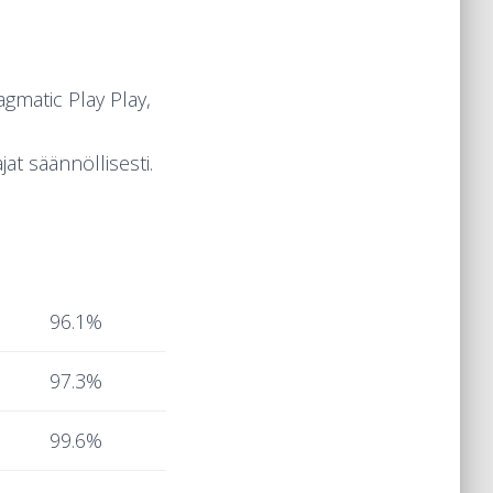
gmatic Play Play,
at säännöllisesti.
96.1%
97.3%
99.6%