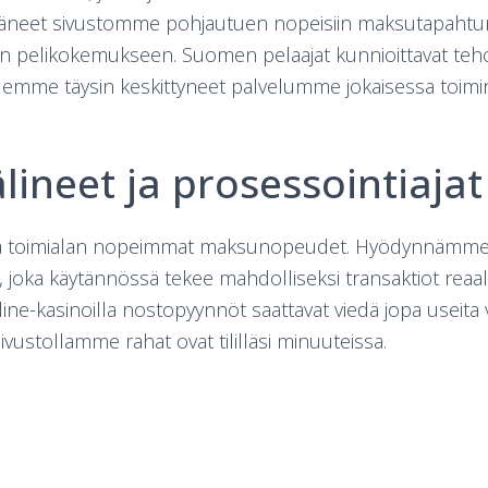
ittäneet sivustomme pohjautuen nopeisiin maksutapahtum
een pelikokemukseen. Suomen pelaajat kunnioittavat teho
olemme täysin keskittyneet palvelumme jokaisessa toi
ineet ja prosessointiajat
ä toimialan nopeimmat maksunopeudet. Hyödynnämme e
 joka käytännössä tekee mahdolliseksi transaktiot reaali
ine-kasinoilla nostopyynnöt saattavat viedä jopa useita
vustollamme rahat ovat tililläsi minuuteissa.