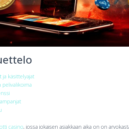
uettelo
ja käsittelyajat
pelivalikoima
enssi
kampanjat
u
otti casino
, jossa jokaisen asiakkaan aika on on arvoka