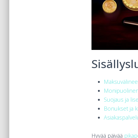
Sisällysl
Maksuvälineet 
Monipuolinen 
Suojaus ja lis
Bonukset ja 
Asiakaspalvel
Hyvää päivää
pikap