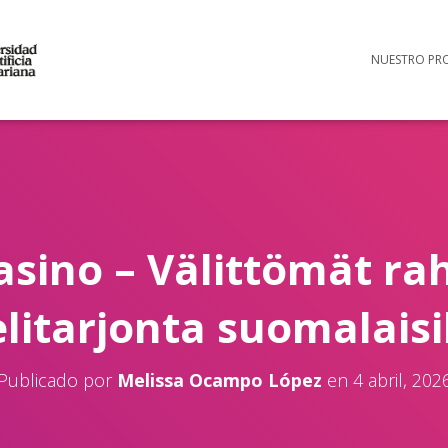
NUESTRO PR
asino – Välittömät rah
itarjonta suomalaisil
Publicado por
Melissa Ocampo López
en
4 abril, 202