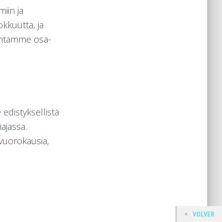
iin ja
kkuutta, ja
mintamme osa-
distyksellistä
ajassa.
 vuorokausia,
VOLVER