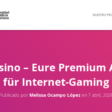
NUESTRO PR
sino – Eure Premium A
für Internet-Gaming
Publicado por
Melissa Ocampo López
en
7 abril, 202