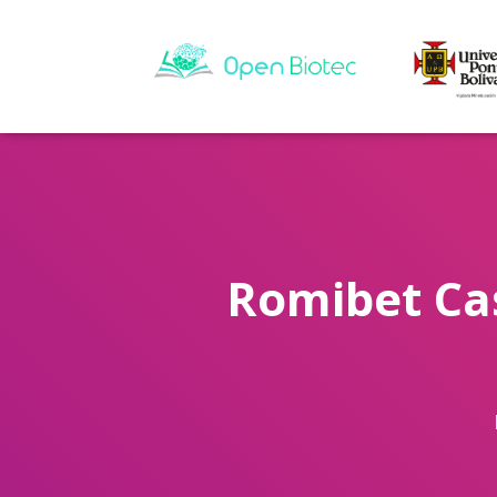
Romibet Ca