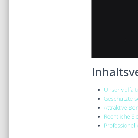
Inhaltsv
Unser vielfält
Geschützte s
Attraktive Bon
Rechtliche Si
Professionell