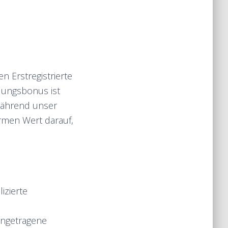
n Erstregistrierte
hlungsbonus ist
 während unser
rmen Wert darauf,
izierte
eingetragene