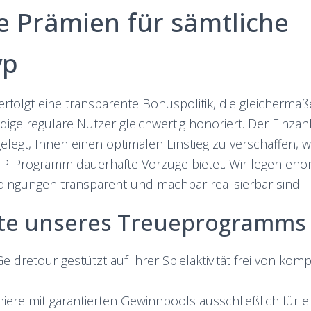
e Prämien für sämtliche
yp
rfolgt eine transparente Bonuspolitik, die gleichermaße
ige reguläre Nutzer gleichwertig honoriert. Der Einza
gelegt, Ihnen einen optimalen Einstieg zu verschaffen,
IP-Programm dauerhafte Vorzüge bietet. Wir legen eno
ingungen transparent und machbar realisierbar sind.
te unseres Treueprogramms
ldretour gestützt auf Ihrer Spielaktivität frei von kompl
niere mit garantierten Gewinnpools ausschließlich für 