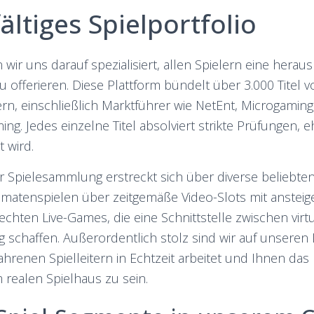
ältiges Spielportfolio
wir uns darauf spezialisiert, allen Spielern eine hera
u offerieren. Diese Plattform bündelt über 3.000 Titel 
ern, einschließlich Marktführer wie NetEnt, Microgaming
ng. Jedes einzelne Titel absolviert strikte Prüfungen, e
t wird.
er Spielesammlung erstreckt sich über diverse beliebte
matenspielen über zeitgemäße Video-Slots mit ansteig
 echten Live-Games, die eine Schnittstelle zwischen virt
chaffen. Außerordentlich stolz sind wir auf unseren 
fahrenen Spielleitern in Echtzeit arbeitet und Ihnen da
m realen Spielhaus zu sein.