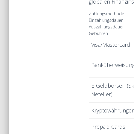
globalen Finanzins
Zahlungsmethode
Einzahlungsdauer
Auszahlungsdauer
Gebühren
Visa/Mastercard
Banküberweisun
E-Geldbörsen (Skr
Neteller)
Kryptowährunge
Prepaid Cards