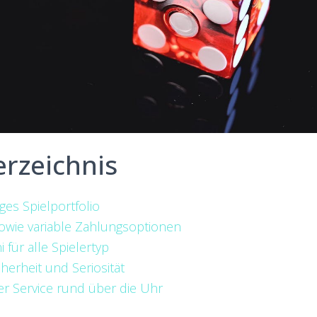
erzeichnis
iges Spielportfolio
owie variable Zahlungsoptionen
i für alle Spielertyp
cherheit und Seriosität
er Service rund über die Uhr