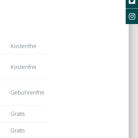
Kostenfrei
Kostenfrei
Gebührenfrei
Gratis
Gratis