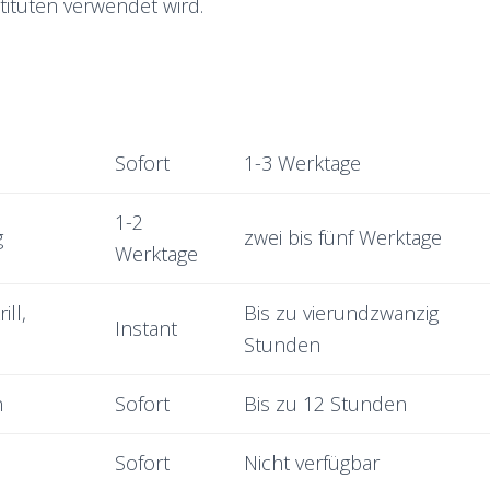
tituten verwendet wird.
Sofort
1-3 Werktage
1-2
g
zwei bis fünf Werktage
Werktage
ill,
Bis zu vierundzwanzig
Instant
Stunden
n
Sofort
Bis zu 12 Stunden
Sofort
Nicht verfügbar