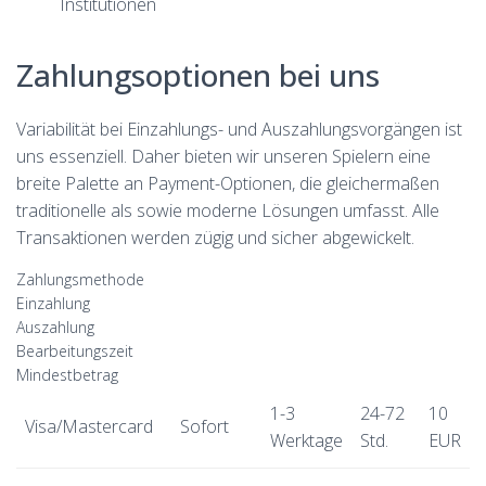
Institutionen
Zahlungsoptionen bei uns
Variabilität bei Einzahlungs- und Auszahlungsvorgängen ist
uns essenziell. Daher bieten wir unseren Spielern eine
breite Palette an Payment-Optionen, die gleichermaßen
traditionelle als sowie moderne Lösungen umfasst. Alle
Transaktionen werden zügig und sicher abgewickelt.
Zahlungsmethode
Einzahlung
Auszahlung
Bearbeitungszeit
Mindestbetrag
1-3
24-72
10
Visa/Mastercard
Sofort
Werktage
Std.
EUR