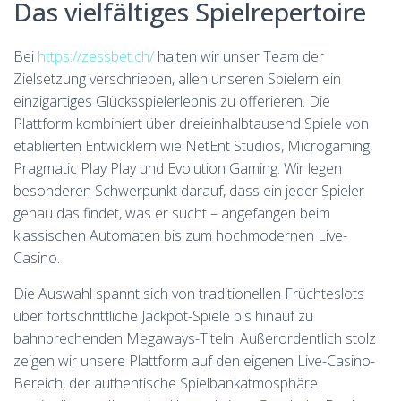
Das vielfältiges Spielrepertoire
Bei
https://zessbet.ch/
halten wir unser Team der
Zielsetzung verschrieben, allen unseren Spielern ein
einzigartiges Glücksspielerlebnis zu offerieren. Die
Plattform kombiniert über dreieinhalbtausend Spiele von
etablierten Entwicklern wie NetEnt Studios, Microgaming,
Pragmatic Play Play und Evolution Gaming. Wir legen
besonderen Schwerpunkt darauf, dass ein jeder Spieler
genau das findet, was er sucht – angefangen beim
klassischen Automaten bis zum hochmodernen Live-
Casino.
Die Auswahl spannt sich von traditionellen Früchteslots
über fortschrittliche Jackpot-Spiele bis hinauf zu
bahnbrechenden Megaways-Titeln. Außerordentlich stolz
zeigen wir unsere Plattform auf den eigenen Live-Casino-
Bereich, der authentische Spielbankatmosphäre