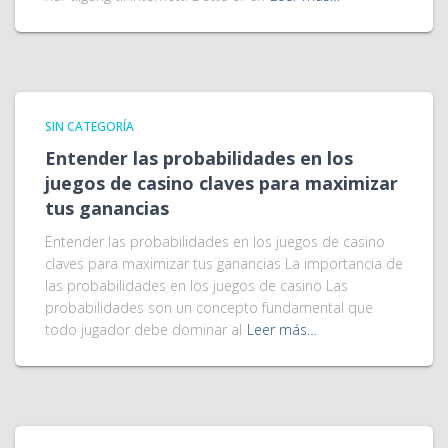
SIN CATEGORÍA
Entender las probabilidades en los
juegos de casino claves para maximizar
tus ganancias
Entender las probabilidades en los juegos de casino
claves para maximizar tus ganancias La importancia de
las probabilidades en los juegos de casino Las
probabilidades son un concepto fundamental que
todo jugador debe dominar al
Leer más…