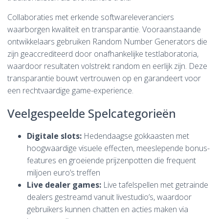
Collaboraties met erkende softwareleveranciers
waarborgen kwaliteit en transparantie. Vooraanstaande
ontwikkelaars gebruiken Random Number Generators die
zijn geaccrediteerd door onafhankelijke testlaboratoria,
waardoor resultaten volstrekt random en eerlijk zijn. Deze
transparantie bouwt vertrouwen op en garandeert voor
een rechtvaardige game-experience.
Veelgespeelde Spelcategorieën
Digitale slots:
Hedendaagse gokkaasten met
hoogwaardige visuele effecten, meeslepende bonus-
features en groeiende prijzenpotten die frequent
miljoen euro’s treffen
Live dealer games:
Live tafelspellen met getrainde
dealers gestreamd vanuit livestudio’s, waardoor
gebruikers kunnen chatten en acties maken via