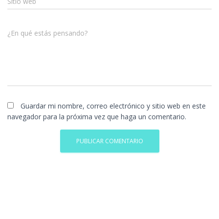
Sitio web
¿En qué estás pensando?
Guardar mi nombre, correo electrónico y sitio web en este
navegador para la próxima vez que haga un comentario.