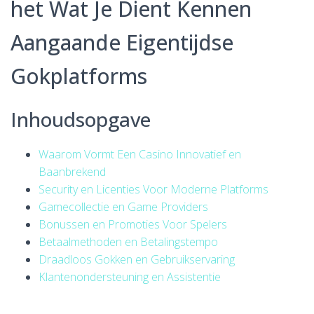
het Wat Je Dient Kennen
Aangaande Eigentijdse
Gokplatforms
Inhoudsopgave
Waarom Vormt Een Casino Innovatief en
Baanbrekend
Security en Licenties Voor Moderne Platforms
Gamecollectie en Game Providers
Bonussen en Promoties Voor Spelers
Betaalmethoden en Betalingstempo
Draadloos Gokken en Gebruikservaring
Klantenondersteuning en Assistentie