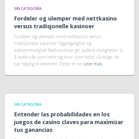
SIN CATEGORÍA
Fordeler og ulemper med nettkasino
versus tradisjonelle kasinoer
Fordeler og ulemper med nettkasino versus
tradisjonelle kasinoer Tilgjengelighet og
bekvemmelighet Nettcasinoer gir spillere muligheten til
å spille når som helst og hvor som helst, så lenge de
har tilgang til internett. Dette er en
Leer más…
SIN CATEGORÍA
Entender las probabilidades en los
juegos de casino claves para maximizar
tus ganancias