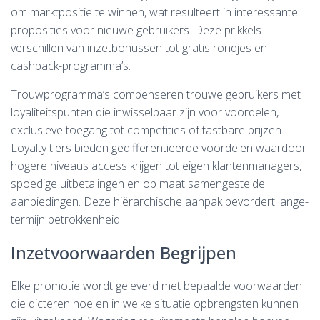
om marktpositie te winnen, wat resulteert in interessante
proposities voor nieuwe gebruikers. Deze prikkels
verschillen van inzetbonussen tot gratis rondjes en
cashback-programma’s.
Trouwprogramma’s compenseren trouwe gebruikers met
loyaliteitspunten die inwisselbaar zijn voor voordelen,
exclusieve toegang tot competities of tastbare prijzen.
Loyalty tiers bieden gedifferentieerde voordelen waardoor
hogere niveaus access krijgen tot eigen klantenmanagers,
spoedige uitbetalingen en op maat samengestelde
aanbiedingen. Deze hiërarchische aanpak bevordert lange-
termijn betrokkenheid.
Inzetvoorwaarden Begrijpen
Elke promotie wordt geleverd met bepaalde voorwaarden
die dicteren hoe en in welke situatie opbrengsten kunnen