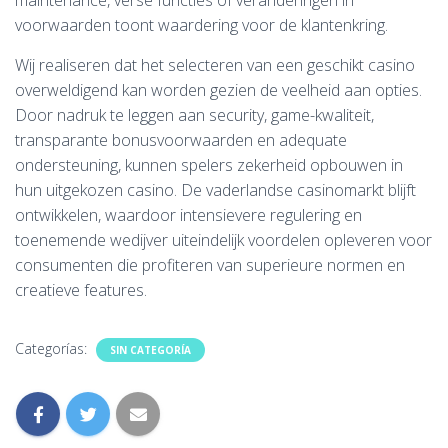
maintenance, verse functies of veranderingen in
voorwaarden toont waardering voor de klantenkring.
Wij realiseren dat het selecteren van een geschikt casino
overweldigend kan worden gezien de veelheid aan opties.
Door nadruk te leggen aan security, game-kwaliteit,
transparante bonusvoorwaarden en adequate
ondersteuning, kunnen spelers zekerheid opbouwen in
hun uitgekozen casino. De vaderlandse casinomarkt blijft
ontwikkelen, waardoor intensievere regulering en
toenemende wedijver uiteindelijk voordelen opleveren voor
consumenten die profiteren van superieure normen en
creatieve features.
Categorías:
SIN CATEGORÍA