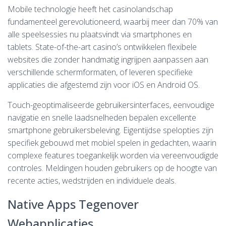
Mobile technologie heeft het casinolandschap
fundamenteel gerevolutioneerd, waarbij meer dan 70% van
alle speelsessies nu plaatsvindt via smartphones en
tablets. State-of-the-art casino’s ontwikkelen flexibele
websites die zonder handmatig ingrijpen aanpassen aan
verschillende schermformaten, of leveren specifieke
applicaties die afgestemd zijn voor iOS en Android OS.
Touch-geoptimaliseerde gebruikersinterfaces, eenvoudige
navigatie en snelle laadsnelheden bepalen excellente
smartphone gebruikersbeleving. Eigentijdse spelopties zijn
specifiek gebouwd met mobiel spelen in gedachten, waarin
complexe features toegankelijk worden via vereenvoudigde
controles. Meldingen houden gebruikers op de hoogte van
recente acties, wedstrijden en individuele deals.
Native Apps Tegenover
Webapplicaties