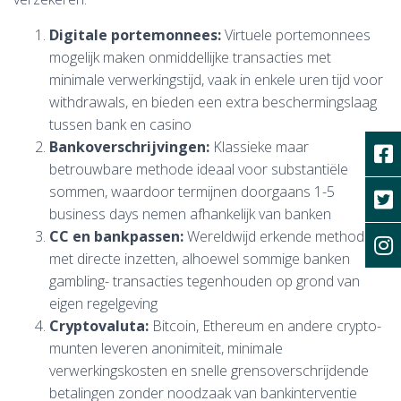
Digitale portemonnees:
Virtuele portemonnees
mogelijk maken onmiddellijke transacties met
minimale verwerkingstijd, vaak in enkele uren tijd voor
withdrawals, en bieden een extra beschermingslaag
tussen bank en casino
Bankoverschrijvingen:
Klassieke maar
betrouwbare methode ideaal voor substantiële
sommen, waardoor termijnen doorgaans 1-5
business days nemen afhankelijk van banken
CC en bankpassen:
Wereldwijd erkende methode
met directe inzetten, alhoewel sommige banken
gambling- transacties tegenhouden op grond van
eigen regelgeving
Cryptovaluta:
Bitcoin, Ethereum en andere crypto-
munten leveren anonimiteit, minimale
verwerkingskosten en snelle grensoverschrijdende
betalingen zonder noodzaak van bankinterventie