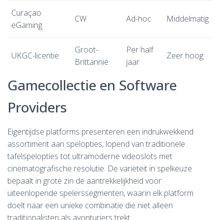
Curaçao
CW
Ad-hoc
Middelmatig
eGaming
Groot-
Per half
UKGC-licentie
Zeer hoog
Brittannië
jaar
Gamecollectie en Software
Providers
Eigentijdse platforms presenteren een indrukwekkend
assortiment aan spelopties, lopend van traditionele
tafelspelopties tot ultramoderne videoslots met
cinematografische resolutie. De variëteit in spelkeuze
bepaalt in grote zin de aantrekkelijkheid voor
uiteenlopende spelerssegmenten, waarin elk platform
doelt naar een unieke combinatie die niet alleen
traditionalisten als avonturiers trekt.